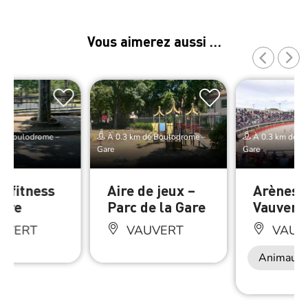
Vous aimerez aussi …
de Boulodrome –
À 0.3 km de Boulodrome –
À 0.3 km de B
Gare
Gare
e fitness
Aire de jeux –
Arènes 
Gare
Parc de la Gare
Vauvert
UVERT
VAUVERT
VAUV
Animaux 