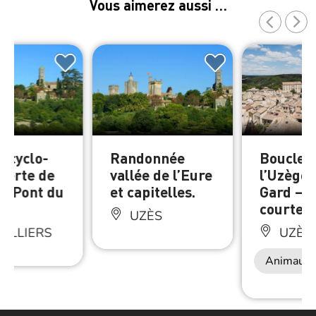
Vous aimerez aussi …
e cyclo-
Randonnée
Boucle 
verte de
vallée de l’Eure
l’Uzège 
ge Pont du
et capitelles.
Gard – v
courte
UZÈS
ILLIERS
UZÈS
Animaux 