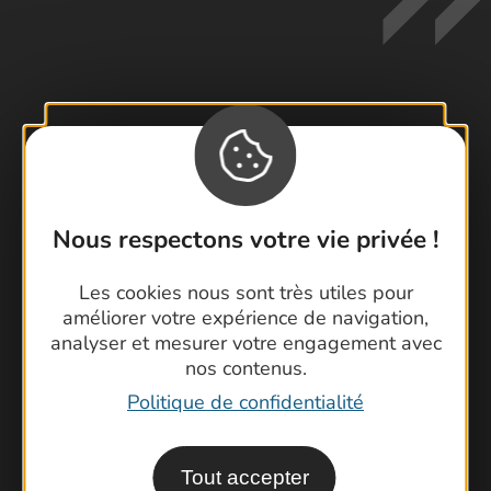
Contactez-nous !
Foire aux questions
Brochures
Nous respectons votre vie privée !
Cartoguides et Topoguides
Latitude Gard
Les cookies nous sont très utiles pour
améliorer votre expérience de navigation,
analyser et mesurer votre engagement avec
nos contenus.
Politique de confidentialité
Tout accepter