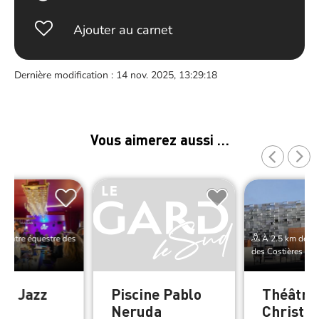
Ajouter au carnet
Dernière modification : 14 nov. 2025, 13:29:18
Vous aimerez aussi …
Centre équestre des
À 2.5 km de Ce
des Costières
iff Jazz
Piscine Pablo
Théâtre
Neruda
Christia