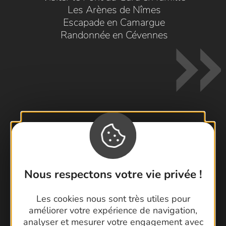
Les Arènes de Nîmes
Escapade en Camargue
Randonnée en Cévennes
Contactez-nous !
Foire aux questions
Brochures
Nous respectons votre vie privée !
Cartoguides et Topoguides
Les cookies nous sont très utiles pour
Latitude Gard
améliorer votre expérience de navigation,
analyser et mesurer votre engagement avec