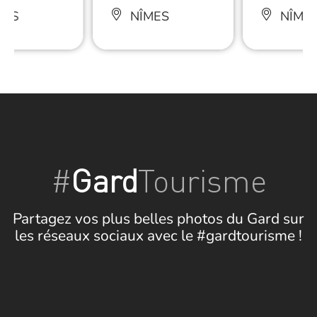
MES
NÎMES
NÎME
#
Gard
Tourisme
Partagez vos plus belles photos du Gard sur
les réseaux sociaux avec le #gardtourisme !