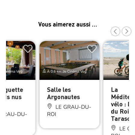
Vous aimerez aussi …
de Cinéma Vog
À 0.6 km de Cinéma Vog
inguette
Salle les
La
ieds nus
Argonautes
Méditer
vélo : L
LE GRAU-DU-
du Roi >
 GRAU-DU-
ROI
Tarasco
LE GR