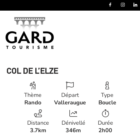
Panneau de gestion des cookies
COL DE L’ELZE
Thème
Départ
Type
Rando
Valleraugue
Boucle
Distance
Dénivellé
Durée
3.7km
346m
2h00