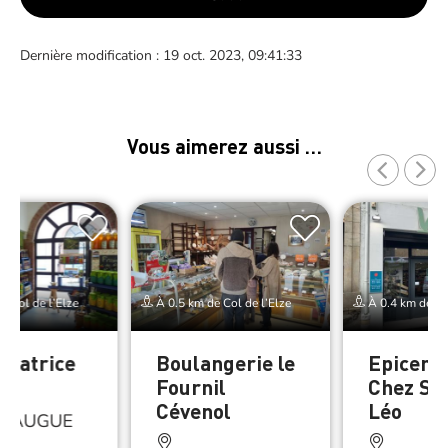
Dernière modification : 19 oct. 2023, 09:41:33
Vous aimerez aussi …
e Col de l’Elze
À 0.5 km de Col de l’Elze
À 0.4 km de Col
Béatrice
Boulangerie le
Epicerie
Fournil
Chez Sa
Cévenol
Léo
ERAUGUE