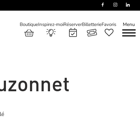
Boutique
Inspirez-moi
Réserver
Billetterie
Favoris
Menu
Auzonnet
lé