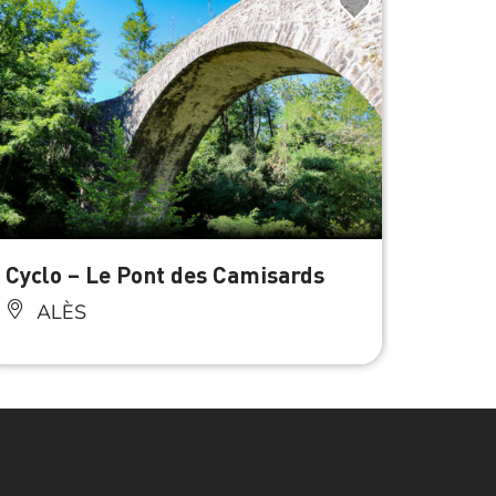
À 0.4 km d
Cyclo – Le Pont des Camisards
Alès 
ALÈS
AL