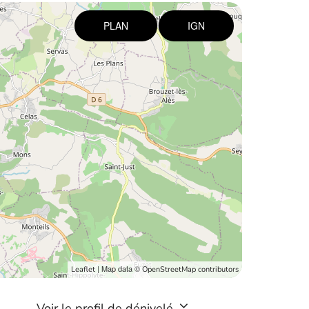
PLAN
IGN
| Map data ©
Leaflet
OpenStreetMap contributors
Voir le profil de dénivelé