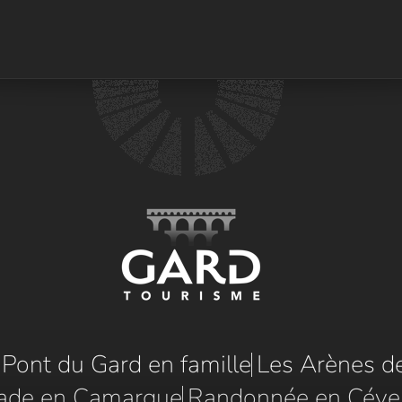
e Pont du Gard en famille
Les Arènes d
ade en Camargue
Randonnée en Céve