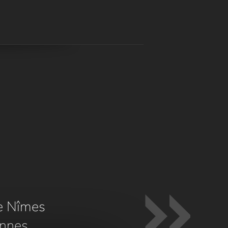
e Nîmes
nnes