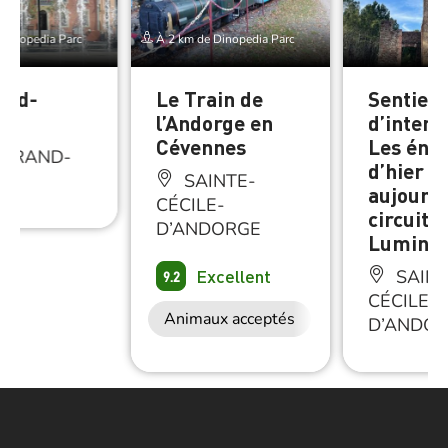
Dinopedia Parc
À 2 km de Dinopedia Parc
and-
Le Train de
Sentiers
e
l’Andorge en
d’interp
Cévennes
Les éner
 GRAND-
d’hier à
E
SAINTE-
aujourd’
CÉCILE-
circuit
D’ANDORGE
Luminiè
Excellent
SAINT
9.2
CÉCILE-
Animaux acceptés
D’ANDO