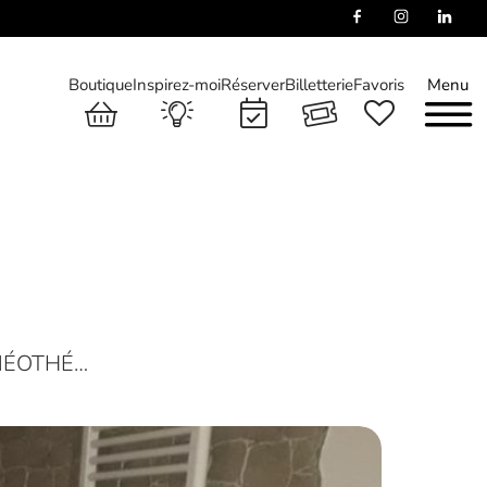
Boutique
Inspirez-moi
Réserver
Billetterie
Favoris
Menu
LNÉOTHÉ…