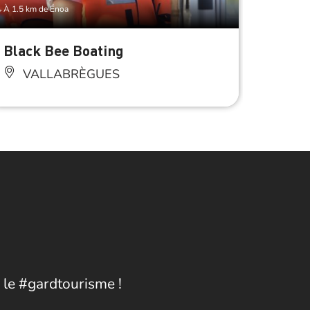
À 1.5 km de Énoa
À 2 km de
Black Bee Boating
Mana
VALLABRÈGUES
VA
 le #gardtourisme !