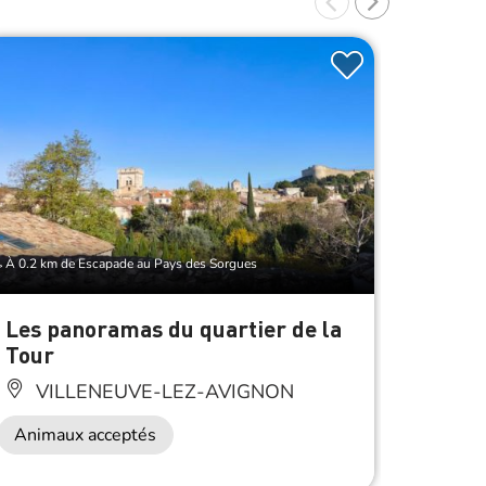
À 0.2 km de Escapade au Pays des Sorgues
À 0.2 km 
Les panoramas du quartier de la
Escap
Tour
en fa
VILLENEUVE-LEZ-AVIGNON
VI
Animaux acceptés