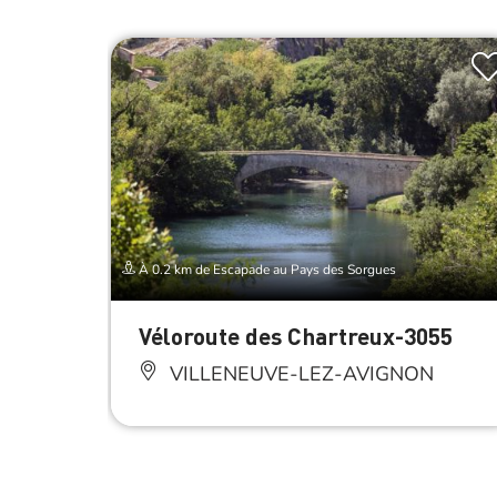
À 0.2 km de Escapade au Pays des Sorgues
Véloroute des Chartreux-3055
VILLENEUVE-LEZ-AVIGNON