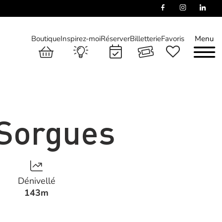
Boutique
Inspirez-moi
Réserver
Billetterie
Favoris
Menu
 Sorgues
Dénivellé
143m