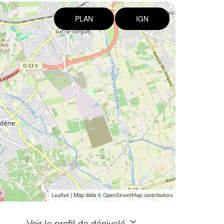
PLAN
IGN
| Map data ©
Leaflet
OpenStreetMap contributors
Voir le profil de dénivelé