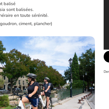
t balisé
ia sont balisées.
néraire en toute sérénité.
(goudron, ciment, plancher)
Der