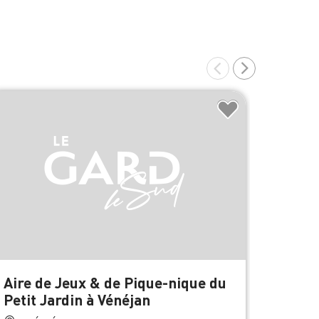
À 1 km de
Aire de Jeux & de Pique-nique du
Coop &
Petit Jardin à Vénéjan
VÉ