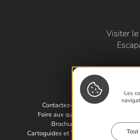
Visiter l
Escap
Les co
naviga
Contactez-nous !
Foire aux questions
Brochures
Tout 
Cartoguides et Topoguides