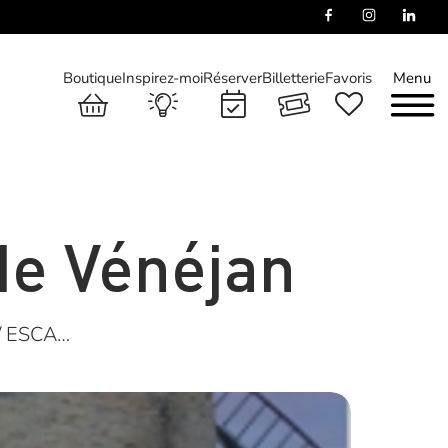
Boutique
Inspirez-moi
Réserver
Billetterie
Favoris
Menu
de Vénéjan
/ ESCA…