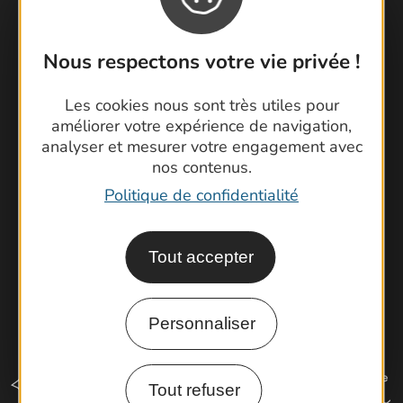
Nous respectons votre vie privée !
Contactez-nous !
Foire aux questions
Les cookies nous sont très utiles pour
Brochures
améliorer votre expérience de navigation,
Cartoguides et Topoguides
analyser et mesurer votre engagement avec
nos contenus.
Latitude Gard
Politique de confidentialité
Tout accepter
Personnaliser
Tout refuser