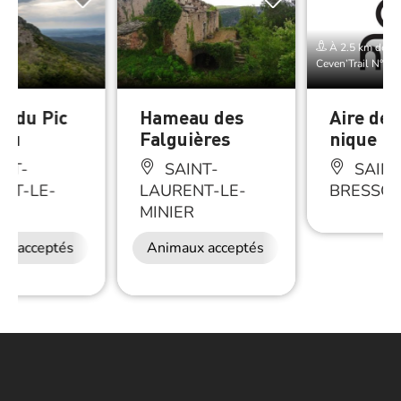
À 2.5 km de E
Ceven’Trail N°18
ur du Pic
Hameau des
Aire de 
eau
Falguières
nique La
NT-
SAINT-
SAINT
NT-LE-
LAURENT-LE-
BRESSO
R
MINIER
ux acceptés
Animaux acceptés