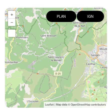
+
PLAN
IGN
−
| Map data ©
Leaflet
OpenStreetMap contributors