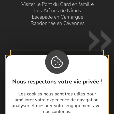
Visiter le Pont du Gard en famille
Les Arènes de Nîmes
Escapade en Camargue
Randonnée en Cévennes
Contactez-nous !
Nous respectons votre vie privée !
Foire aux questions
Brochures
Les cookies nous sont très utiles pour
Cartoguides et Topoguides
améliorer votre expérience de navigation,
analyser et mesurer votre engagement avec
Latitude Gard
nos contenus.