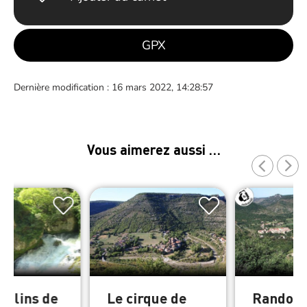
GPX
Dernière modification : 16 mars 2022, 14:28:57
Vous aimerez aussi …
oulins de
Le cirque de
Randon