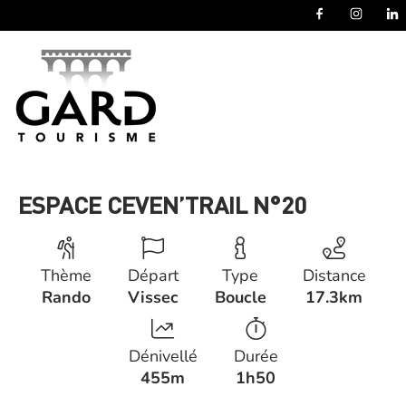
Panneau de gestion des cookies
ESPACE CEVEN’TRAIL N°20
Thème
Départ
Type
Distance
Rando
Vissec
Boucle
17.3km
Dénivellé
Durée
455m
1h50