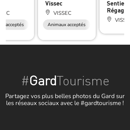
ux
Vissec
Sentier 
Régagn
SEC
VISSEC
VISSE
ux acceptés
Animaux acceptés
#
Gard
Tourisme
Partagez vos plus belles photos du Gard sur
les réseaux sociaux avec le #gardtourisme !