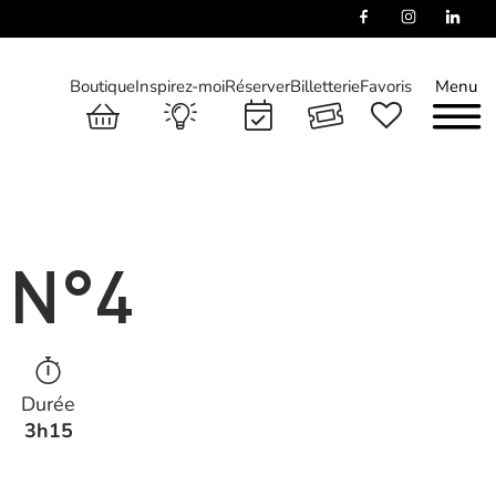
Boutique
Inspirez-moi
Réserver
Billetterie
Favoris
Menu
 N°4
Durée
3h15