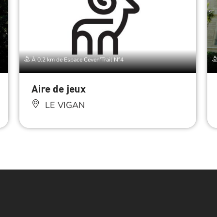
À 0.2 km de Espace Ceven’Trail N°4
Aire de jeux
LE VIGAN