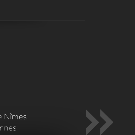
e Nîmes
nnes