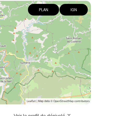
PLAN
IGN
| Map data ©
Leaflet
OpenStreetMap contributors
Voir le profil de dénivelé