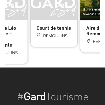
À 0.3 km de E
coworking Remou
ase Léo
Court de tennis
Aire de 
nge –
Remouli
REMOULINS
REMO
alente
MOULINS
#
Gard
Tourisme