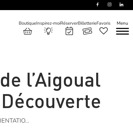
Boutique
Inspirez-moi
Réserver
Billetterie
Favoris
Menu
de l’Aigoual
e Découverte
IENTATIO…