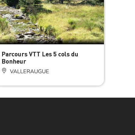
Parcours VTT Les 5 cols du
Balad
Bonheur
l’Aigo
VALLERAUGUE
VA