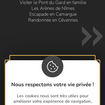
Visiter le Pont du Gard en famille
Les Arènes de Nîmes
Escapade en Camargue
Randonnée en Cévennes
Contactez-nous !
Foire aux questions
Brochures
Nous respectons votre vie privée !
Cartoguides et Topoguides
Les cookies nous sont très utiles pour
Latitude Gard
améliorer votre expérience de navigation,