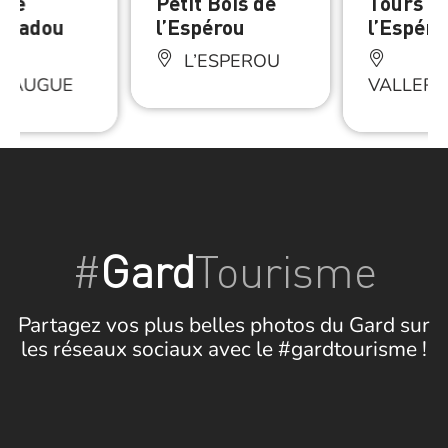
 de
Petit Bois de
Tours d
outadou
l’Espérou
l’Espéro
L’ESPEROU
ERAUGUE
VALLER
#
Gard
Tourisme
Partagez vos plus belles photos du Gard sur
les réseaux sociaux avec le #gardtourisme !