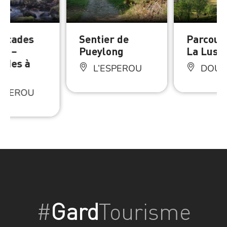
ascades
Sentier de
Parcour
on –
Pueylong
La Luset
ades à
L’ESPEROU
DOUR
ESPEROU
#
Gard
Tourisme