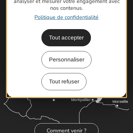
analyser et mesurer votre engagement avec
Foire aux questions
nos contenus.
Brochures
Politique de confidentialité
Cartoguides et Topoguides
Latitude Gard
Tout accepter
Personnaliser
Tout refuser
Comment venir ?