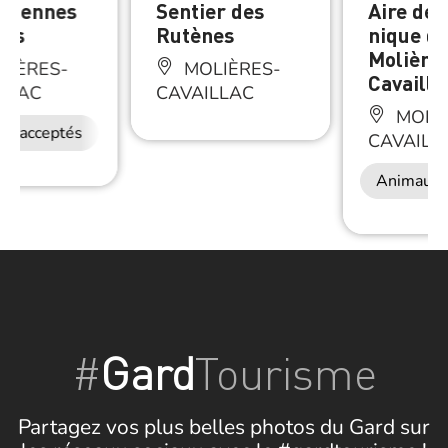
nciennes
Sentier des
Aire de 
res
Rutènes
nique d
Molière
LIÈRES-
MOLIÈRES-
Cavailla
LLAC
CAVAILLAC
MOLIÈ
ux acceptés
CAVAILL
Animaux 
#
Gard
Tourisme
Partagez vos plus belles photos du Gard sur