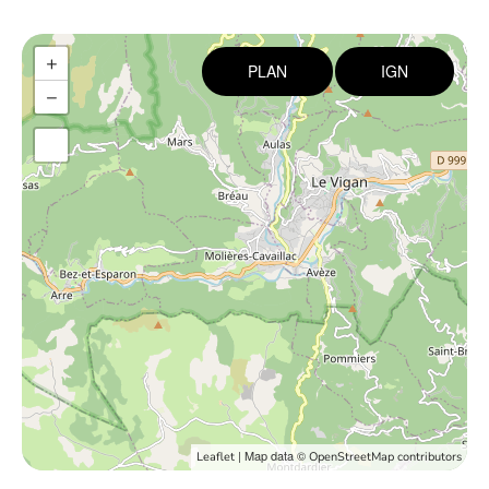
+
PLAN
IGN
−
| Map data ©
Leaflet
OpenStreetMap contributors