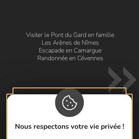
Visiter le Pont du Gard en famille
Les Arènes de Nîmes
Escapade en Camargue
Randonnée en Cévennes
Contactez-nous !
Nous respectons votre vie privée !
Foire aux questions