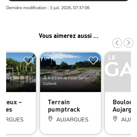
Dernière modification : 3 juil. 2026, 07:37:06
Vous aimerez aussi …
e Foyer Socio-
À 0.3 km de Foyer Socio-
Culturel
e jeux –
Terrain
Boulodr
gues
pumptrack
Aujargu
JARGUES
AUJARGUES
AUJA