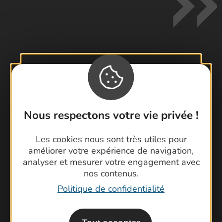
Contactez-nous !
Foire aux questions
Brochures
Nous respectons votre vie privée !
Cartoguides et Topoguides
Latitude Gard
Les cookies nous sont très utiles pour
améliorer votre expérience de navigation,
analyser et mesurer votre engagement avec
nos contenus.
Politique de confidentialité