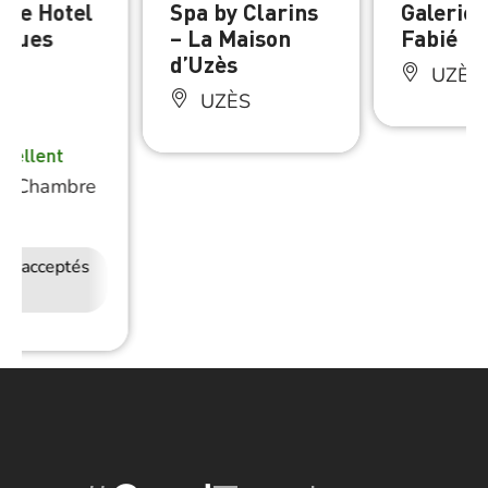
que Hotel
Spa by Clarins
Galerie 
igues
– La Maison
Fabié
d’Uzès
UZÈS
UZÈS
ÈS
xcellent
/
Chambre
e
ux acceptés
Accès Internet
Wifi