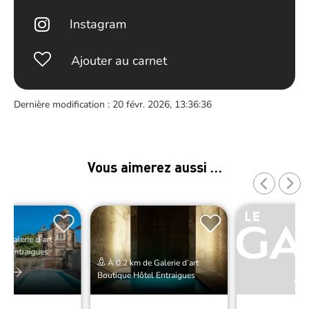
Instagram
Ajouter au carnet
Dernière modification : 20 févr. 2026, 13:36:36
Vous aimerez aussi …
 Galerie d’art
el Entraigues
À 0.2 km de Galerie d’art
er
Boutique Hôtel Entraigues