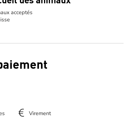
aux acceptés
aisse
 paiement
es
Virement