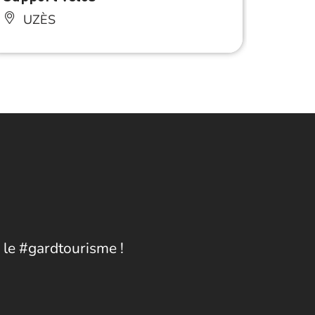
Table
UZÈS
UZ
Anima
 le #gardtourisme !