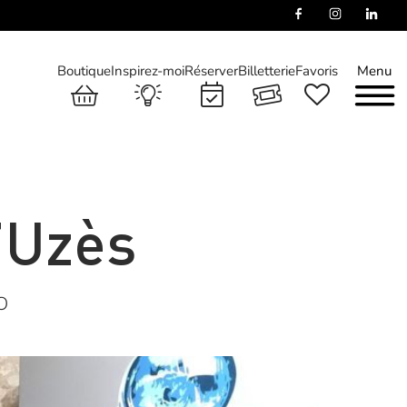
Boutique
Inspirez-moi
Réserver
Billetterie
Favoris
Menu
’Uzès
O