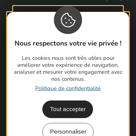
Contactez-nous !
Foire aux questions
Nous respectons votre vie privée !
Brochures
Cartoguides et Topoguides
Les cookies nous sont très utiles pour
améliorer votre expérience de navigation,
Latitude Gard
analyser et mesurer votre engagement avec
nos contenus.
Politique de confidentialité
Tout accepter
Personnaliser