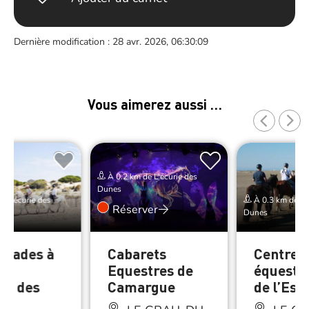
Dernière modification : 28 avr. 2026, 06:30:09
Vous aimerez aussi …
À 0.2 km de L’écurie des
Dunes
e L’écurie des
À 0.3 km de L’é
Réserver
Dunes
nades à
Cabarets
Centre
l –
Equestres de
équestr
rie des
Camargue
de l’Esp
s