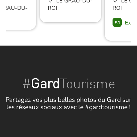
LE GRAU-DU-
LE GR
 GRAU-DU-
ROI
ROI
Exce
9.1
#
Gard
Tourisme
Partagez vos plus belles photos du Gard sur
les réseaux sociaux avec le #gardtourisme !