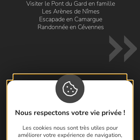
Visiter le Pont du Gard en famille
Les Arènes de Nîmes
Escapade en Camargue
Randonnée en Cévennes
Contactez-nous !
Foire aux questions
Brochures
Nous respectons votre vie privée !
Cartoguides et Topoguides
Les cookies nous sont très utiles pour
Latitude Gard
améliorer votre expérience de navigation,