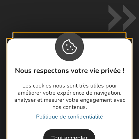
Contactez-nous !
Foire aux questions
Nous respectons votre vie privée !
Brochures
Les cookies nous sont très utiles pour
Cartoguides et Topoguides
améliorer votre expérience de navigation,
Latitude Gard
analyser et mesurer votre engagement avec
nos contenus.
Politique de confidentialité
Tout accepter