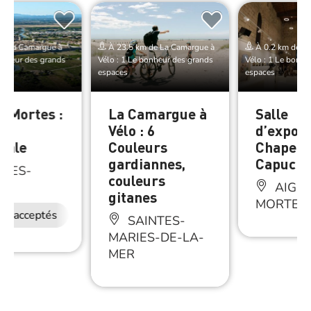
de La Camargue à
À 23.5 km de La Camargue à
À 0.2 km de La
bonheur des grands
Vélo : 1 Le bonheur des grands
Vélo : 1 Le bonhe
espaces
espaces
s Mortes :
La Camargue à
Salle
é
Vélo : 6
d’exposi
vale
Couleurs
Chapell
gardiannes,
Capucin
GUES-
couleurs
ES
AIGUE
gitanes
MORTES
ux acceptés
SAINTES-
MARIES-DE-LA-
MER