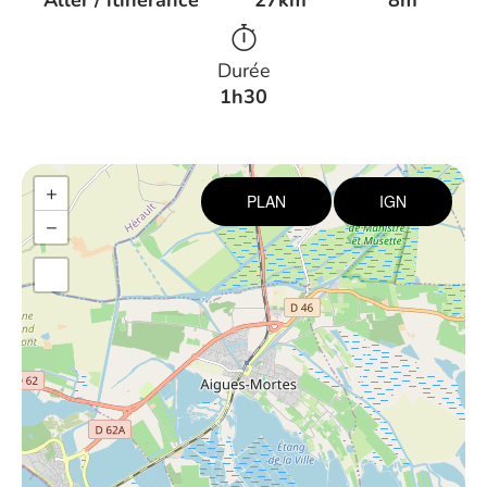
Aller / itinérance
27km
8m
Durée
1h30
+
PLAN
IGN
−