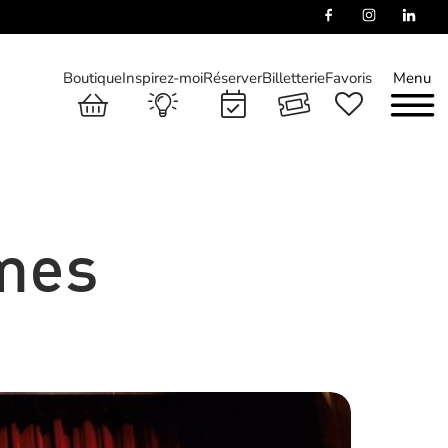
Boutique
Inspirez-moi
Réserver
Billetterie
Favoris
Menu
mes