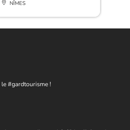
NÎMES
NÎ
 le #gardtourisme !