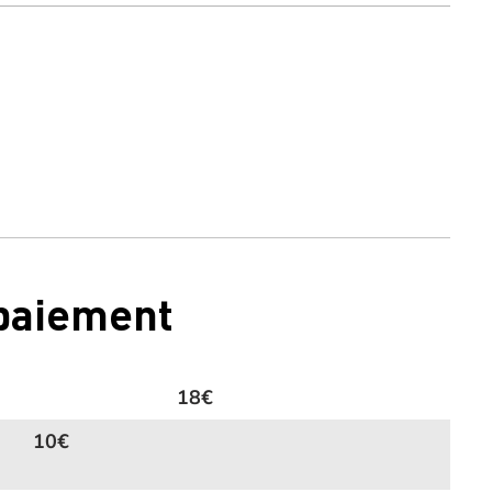
 paiement
18€
10€