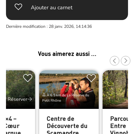
Ajouter au carnet
Dernière modification : 28 janv. 2026, 14:14:36
Vous aimerez aussi …
À 6.5 km de La Réserve du
Réserver
Petit Rhône
 4×4 –
Centre de
Parcour
e Cœur
Découverte du
Entre
amargue
Scamandre
Vignoble