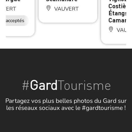
Costière
UVERT
VAUVERT
Étangs 
Camarg
ux acceptés
VAUV
#
Gard
Tourisme
Partagez vos plus belles photos du Gard sur
les réseaux sociaux avec le #gardtourisme !