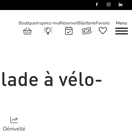
Boutique
Inspirez-moi
Réserver
Billetterie
Favoris
Menu
lade à vélo-
Dénivellé