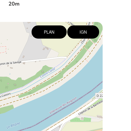
20m
PLAN
IGN