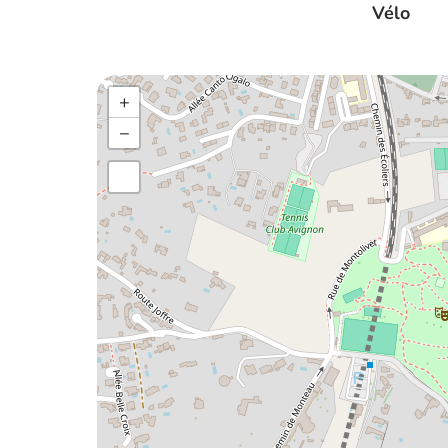
Vélo
+
−