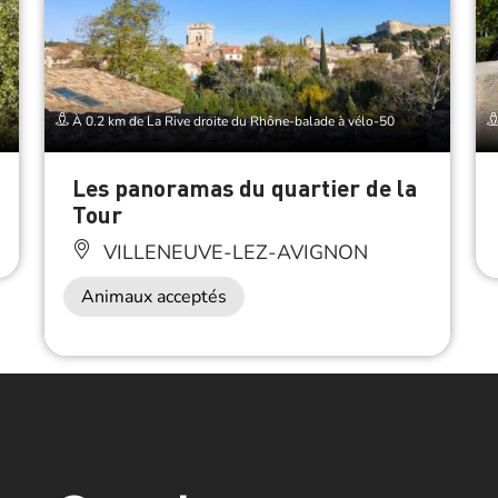
À 0.2 km de La Rive droite du Rhône-balade à vélo-50
Les panoramas du quartier de la
Tour
VILLENEUVE-LEZ-AVIGNON
Animaux acceptés