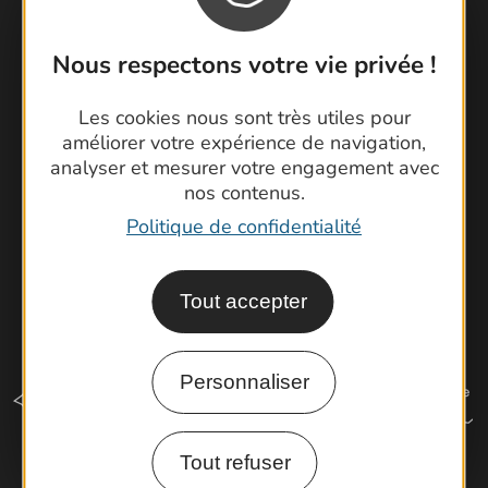
Contactez-nous !
Foire aux questions
Nous respectons votre vie privée !
Brochures
Cartoguides et Topoguides
Les cookies nous sont très utiles pour
Latitude Gard
améliorer votre expérience de navigation,
analyser et mesurer votre engagement avec
nos contenus.
Politique de confidentialité
Tout accepter
Personnaliser
Tout refuser