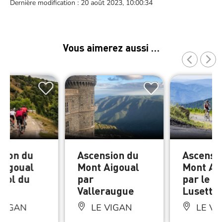
Dernière modification : 20 août 2023, 10:00:34
Vous aimerez aussi …
sion du
Ascension du
Ascensi
Aigoual
Mont Aigoual
Mont Ai
 col du
par
par le co
r
Valleraugue
Lusette
VIGAN
LE VIGAN
LE VI