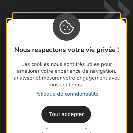
Nous respectons votre vie privée !
Contactez-nous !
Foire aux questions
Les cookies nous sont très utiles pour
Brochures
améliorer votre expérience de navigation,
analyser et mesurer votre engagement avec
Cartoguides et Topoguides
nos contenus.
Latitude Gard
Politique de confidentialité
Tout accepter