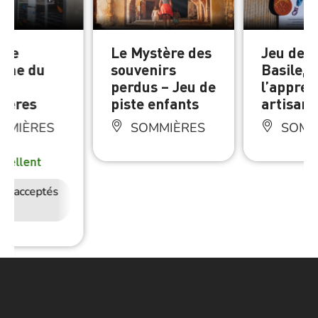
 de
Le Mystère des
Jeu de p
sme du
souvenirs
Basile,
de
perdus – Jeu de
l’appren
ières
piste enfants
artisan 
MMIÈRES
SOMMIÈRES
SOMM
xcellent
ux acceptés
Accès Internet
Wifi