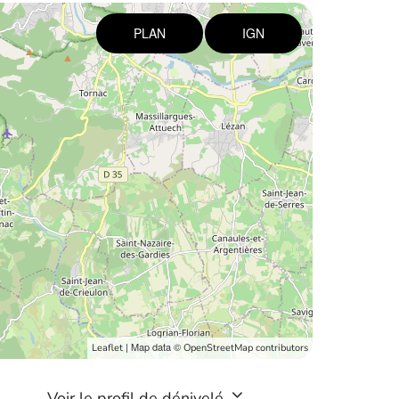
PLAN
IGN
| Map data ©
Leaflet
OpenStreetMap contributors
Voir le profil de dénivelé