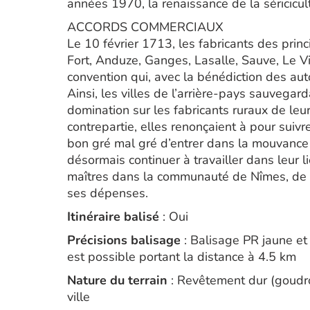
années 1970, la renaissance de la séricicult
ACCORDS COMMERCIAUX
Le 10 février 1713, les fabricants des prin
Fort, Anduze, Ganges, Lasalle, Sauve, Le Vi
convention qui, avec la bénédiction des auto
Ainsi, les villes de l’arrière-pays sauvegard
domination sur les fabricants ruraux de leur
contrepartie, elles renonçaient à pour suiv
bon gré mal gré d’entrer dans la mouvance 
désormais continuer à travailler dans leur l
maîtres dans la communauté de Nîmes, de s
ses dépenses.
Itinéraire balisé
: Oui
Précisions balisage
: Balisage PR jaune et 
est possible portant la distance à 4.5 km
Nature du terrain
: Revêtement dur (goudro
ville