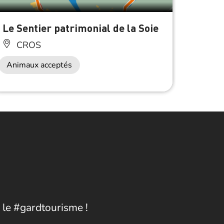
Le Sentier patrimonial de la Soie
Bibli
Monob
CROS
MO
Animaux acceptés
 le #gardtourisme !