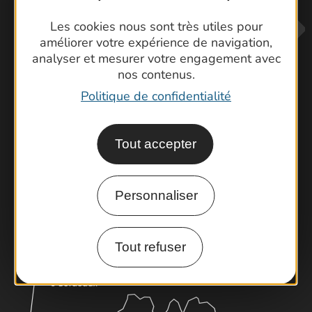
Les cookies nous sont très utiles pour
améliorer votre expérience de navigation,
analyser et mesurer votre engagement avec
nos contenus.
Politique de confidentialité
Contactez-nous !
Tout accepter
Foire aux questions
Brochures
Cartoguides et Topoguides
Personnaliser
Latitude Gard
Tout refuser