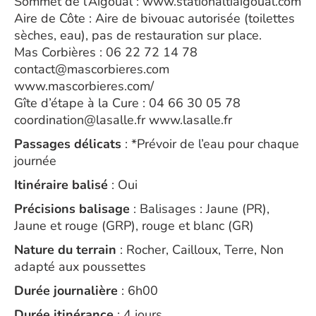
Sommet de l’Aigoual : www.stationaltiaigoual.com
Aire de Côte : Aire de bivouac autorisée (toilettes
sèches, eau), pas de restauration sur place.
Mas Corbières : 06 22 72 14 78
contact@mascorbieres.com
www.mascorbieres.com/
Gîte d’étape à la Cure : 04 66 30 05 78
coordination@lasalle.fr www.lasalle.fr
Passages délicats
: *Prévoir de l’eau pour chaque
journée
Itinéraire balisé
: Oui
Précisions balisage
: Balisages : Jaune (PR),
Jaune et rouge (GRP), rouge et blanc (GR)
Nature du terrain
: Rocher, Cailloux, Terre, Non
adapté aux poussettes
Durée journalière
: 6h00
Durée itinérance
: 4 jours