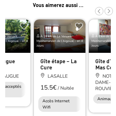
Vous aimerez aussi …
e Le Versant
À 18 km de Le Versant
À 8 km de Le V
 de l’Aigoual – en 4
Méditerranéen de l’Aigoual – en 4
Méditerranéen de 
Jours
Jours
raugue
Gîte étape – La
Gîte d’é
Cure
Mas Cor
ERAUGUE
LASALLE
NOTR
DAME-DE
15.5€
ux acceptés
Accès Internet
/
Nuitée
ROUVIÈR
Wifi
Animaux 
Accès Internet
Wifi