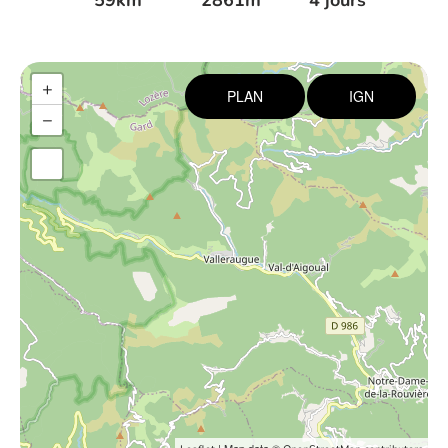
59km
2861m
4 jours
+
PLAN
IGN
−