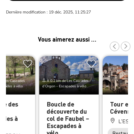
Dernière modification : 19 déc. 2025, 11:25:27
Vous aimerez aussi …
de Les Cascades
À 0.2 km de Les Cascades
capades à vélo
d’Orgon – Escapades à vélo
ute des
Boucle de
Tour en
 –
découverte du
Cévenne
ades à
col de Faubel –
L’ESP
Escapades à
vélo
Restaurat