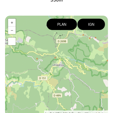
350m
+
PLAN
IGN
−