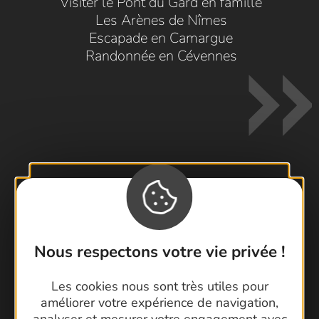
Visiter le Pont du Gard en famille
Les Arènes de Nîmes
Escapade en Camargue
Randonnée en Cévennes
Contactez-nous !
Foire aux questions
Brochures
Nous respectons votre vie privée !
Cartoguides et Topoguides
Les cookies nous sont très utiles pour
Latitude Gard
améliorer votre expérience de navigation,