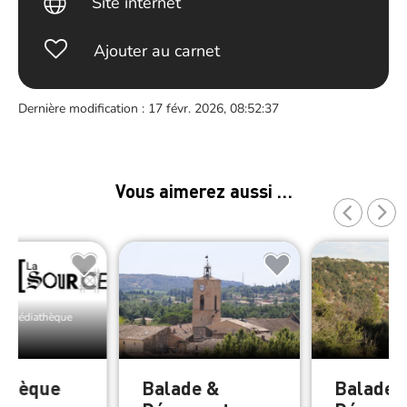
Site internet
Ajouter au carnet
Dernière modification : 17 févr. 2026, 08:52:37
Vous aimerez aussi …
de Médiathèque
thèque
Balade &
Balade 