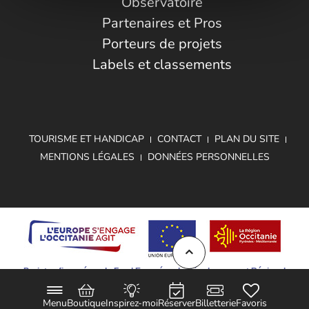
Observatoire
Partenaires et Pros
Porteurs de projets
Labels et classements
TOURISME ET HANDICAP
CONTACT
PLAN DU SITE
MENTIONS LÉGALES
DONNÉES PERSONNELLES
Projet cofinancé par le Fond Européen de Développement Régional
Menu
Boutique
Inspirez-moi
Réserver
Billetterie
Favoris