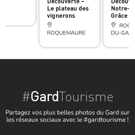
ze
Découverte –
Découve
Le plateau des
Notre-D
ZE
vignerons
Grâce
ROCH
ROQUEMAURE
DU-GAR
#
Gard
Tourisme
Partagez vos plus belles photos du Gard sur
les réseaux sociaux avec le #gardtourisme !