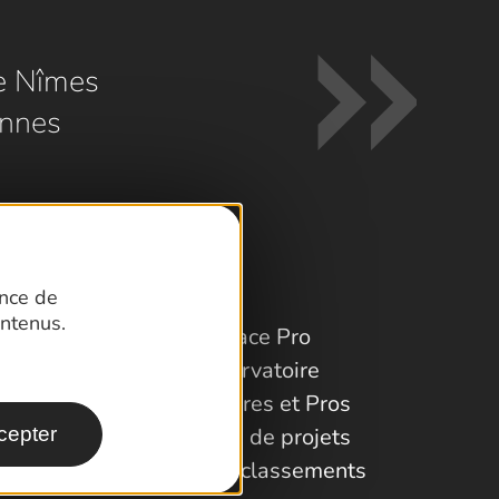
e Nîmes
nnes
ence de
ntenus.
Espace Pro
Observatoire
Partenaires et Pros
Porteurs de projets
cepter
Labels et classements