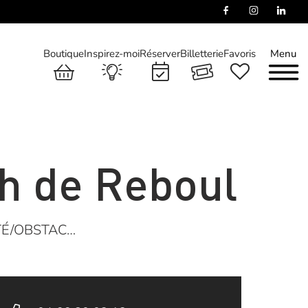
Boutique
Inspirez-moi
Réserver
Billetterie
Favoris
Menu
h de Reboul
TÉ/OBSTAC…