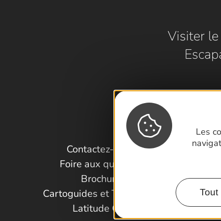
Visiter l
Escap
Les co
naviga
Contactez-nous !
Foire aux questions
Brochures
Cartoguides et Topoguides
Tout 
Latitude Gard