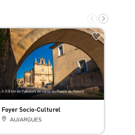
À 0.8 km de Parcours de santé du Puech de Reboul
À 0.8 km d
Foyer Socio-Culturel
Bibli
AUJARGUES
AU