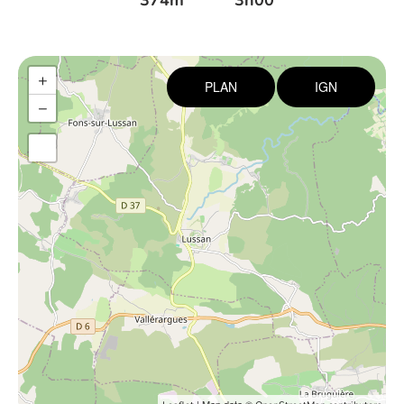
374m
3h00
+
PLAN
IGN
−