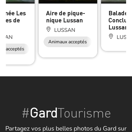
nnée Les
Aire de pique-
Balade 
uses de
nique Lussan
Conclus
n
Lussan
LUSSAN
SSAN
LUSS
Animaux acceptés
ux acceptés
#
Gard
Tourisme
Partagez vos plus belles photos du Gard sur