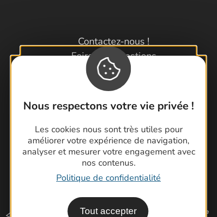
Contactez-nous !
Foire aux questions
Brochures
Cartoguides et Topoguides
Latitude Gard
Nous respectons votre vie privée !
Les cookies nous sont très utiles pour
améliorer votre expérience de navigation,
analyser et mesurer votre engagement avec
nos contenus.
Politique de confidentialité
Tout accepter