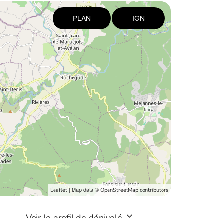
PLAN
IGN
| Map data ©
Leaflet
OpenStreetMap contributors
Voir le profil de dénivelé