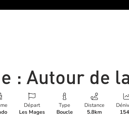
 : Autour de la
ème
Départ
Type
Distance
Déniv
ndo
Les Mages
Boucle
5.8km
15