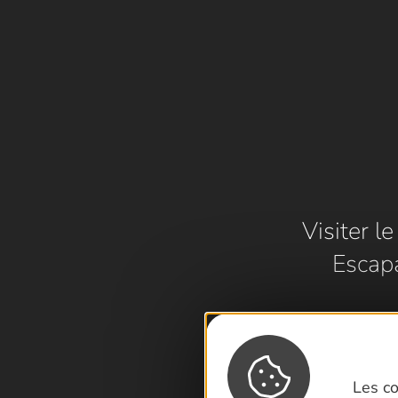
Visiter l
Escap
Les co