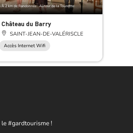
À 2 km de Randonnée : Autour de la Tourettte
À 2 km de 
Château du Barry
Sentie
de l’
SAINT-JEAN-DE-VALÉRISCLE
SAI
Accès Internet Wifi
 le #gardtourisme !