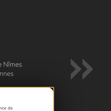
e Nîmes
nnes
ence de