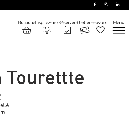
Boutique
Inspirez-moi
Réserver
Billetterie
Favoris
Menu
 Tourettte
ellé
4m