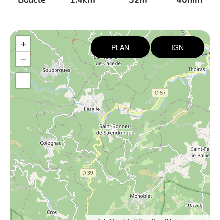
Boucle
1.4km
32m
40min
+
PLAN
IGN
−