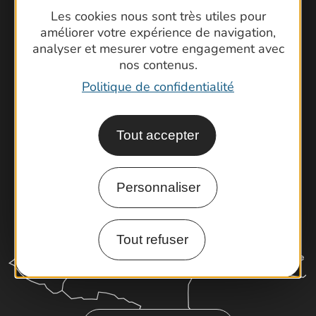
Contactez-nous !
Les cookies nous sont très utiles pour
Foire aux questions
améliorer votre expérience de navigation,
analyser et mesurer votre engagement avec
Brochures
nos contenus.
Cartoguides et Topoguides
Politique de confidentialité
Latitude Gard
Tout accepter
Personnaliser
Tout refuser