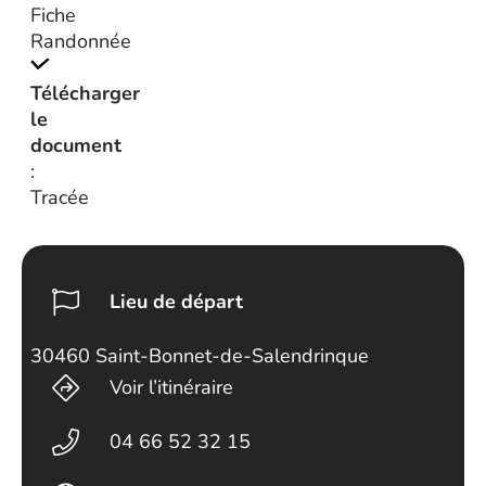
Fiche
Randonnée
Télécharger
le
document
:
Tracée
Lieu de départ
30460 Saint-Bonnet-de-Salendrinque
Voir l’itinéraire
04 66 52 32 15