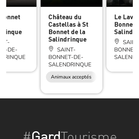
 Bonnet
Château du
Le Lavoi
Castellas à St
Bonnet d
drinque
Bonnet de la
Salindr
Salindrinque
NT-
SAINT
T-DE-
SAINT-
BONNET-
NDRINQUE
BONNET-DE-
SALEND
SALENDRINQUE
Animaux acceptés
#
Gard
Tourisme