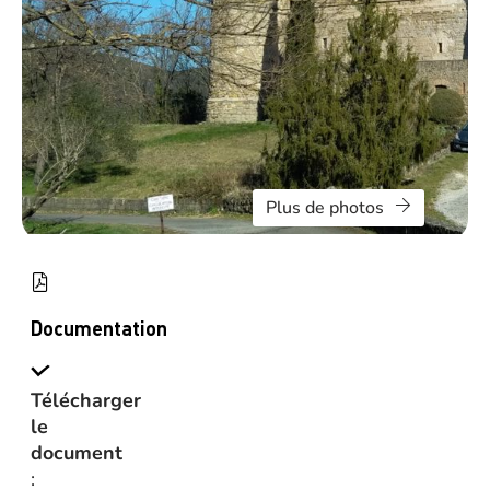
Plus de photos
Documentation
Télécharger
le
document
: