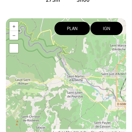
273m
3h00
+
PLAN
IGN
−