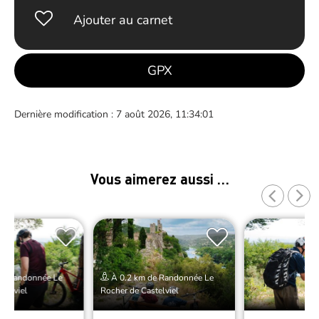
Ajouter au carnet
GPX
Dernière modification : 7 août 2026, 11:34:01
Vous aimerez aussi …
de Randonnée Le
À 0.2 km de Randonnée Le
telviel
Rocher de Castelviel