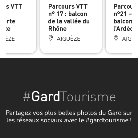
urs VTT
Parcours VTT
Parcour
–
n° 17 : balcon
n°21 – L
verte
de la vallée du
balcons 
uèze
Rhône
l’Ardèch
GUÈZE
AIGUÈZE
AIGU
#
Gard
Tourisme
Partagez vos plus belles photos du Gard sur
les réseaux sociaux avec le #gardtourisme !