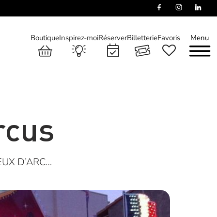
Boutique
Inspirez-moi
Réserver
Billetterie
Favoris
Menu
rcus
JEUX D’ARC…