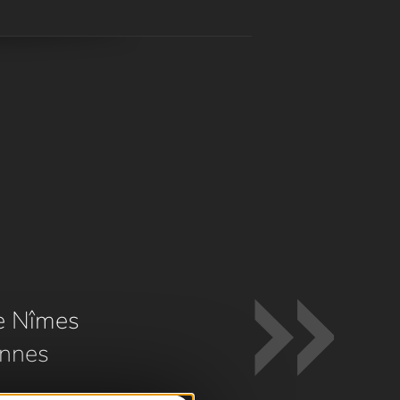
e Nîmes
nnes