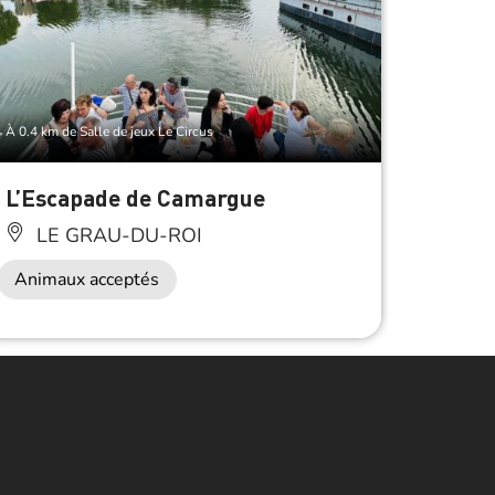
À 0.4 km de Salle de jeux Le Circus
L’Escapade de Camargue
La Mé
du Ro
LE GRAU-DU-ROI
LE
Animaux acceptés