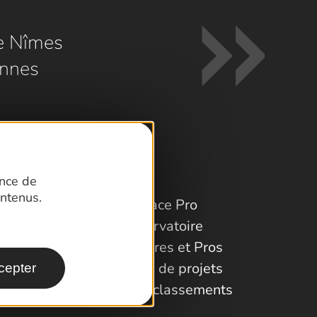
e Nîmes
nnes
ence de
ntenus.
Espace Pro
Observatoire
Partenaires et Pros
Porteurs de projets
cepter
Labels et classements