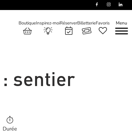
Boutique
Inspirez-moi
Réserver
Billetterie
Favoris
Menu
 : sentier
Durée