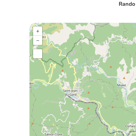
Rando
+
−