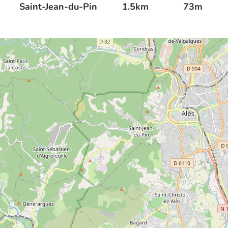
Saint-Jean-du-Pin
1.5km
73m