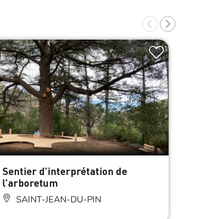
À 3 km de S
Sentier d’interprétation de
Base 
l’arboretum
SAI
SAINT-JEAN-DU-PIN