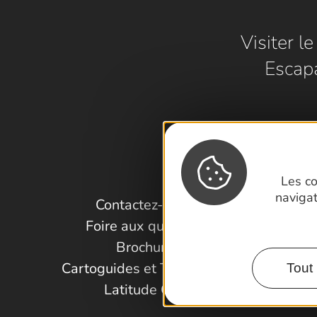
Visiter l
Escap
Les co
naviga
Contactez-nous !
Foire aux questions
Brochures
Cartoguides et Topoguides
Tout 
Latitude Gard