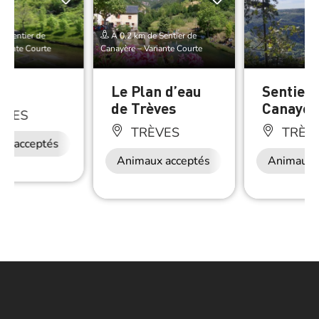
e Sentier de
À 0.2 km de Sentier de
riante Courte
Canayère – Variante Courte
s
Le Plan d’eau
Sentier 
de Trèves
Canayèr
ÈVES
TRÈVES
TRÈV
ux acceptés
Animaux acceptés
Animaux 