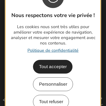
Nous respectons votre vie privée !
Contactez-nous !
Foire aux questions
Les cookies nous sont très utiles pour
Brochures
améliorer votre expérience de navigation,
Cartoguides et Topoguides
analyser et mesurer votre engagement avec
nos contenus.
Latitude Gard
Politique de confidentialité
Tout accepter
Personnaliser
Tout refuser