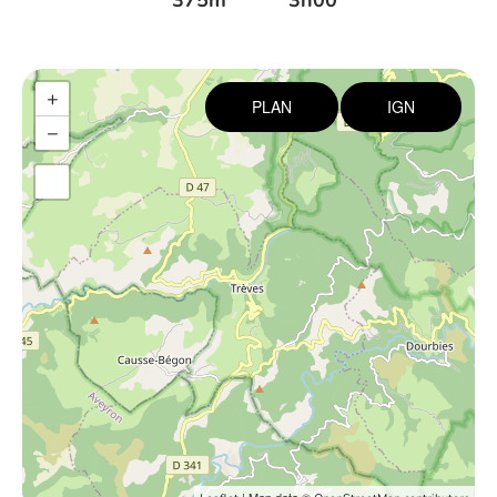
375m
3h00
+
PLAN
IGN
−