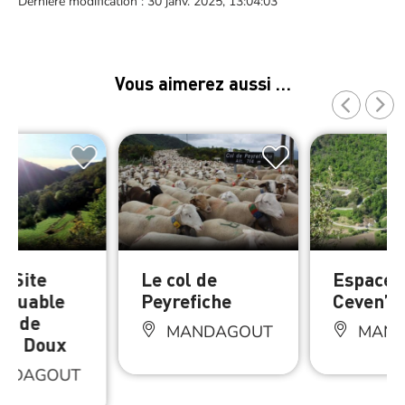
Dernière modification : 30 janv. 2025, 13:04:03
Vous aimerez aussi …
e Site
Le col de
Espace
rquable
Peyrefiche
Ceven’Tr
ût de
MANDAGOUT
MAND
non Doux
NDAGOUT