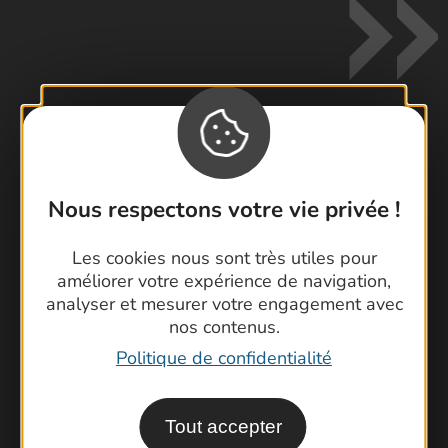
Contactez-nous !
Foire aux questions
Nous respectons votre vie privée !
Brochures
Les cookies nous sont très utiles pour
Cartoguides et Topoguides
améliorer votre expérience de navigation,
Latitude Gard
analyser et mesurer votre engagement avec
nos contenus.
Politique de confidentialité
Tout accepter