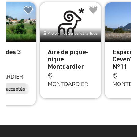
À 0.5 km de Sentier de la Tude
er des 3
Aire de pique-
Espace
rs
nique
Ceven’Tr
Montdardier
N°11
DARDIER
MONTDARDIER
MONTDA
ux acceptés