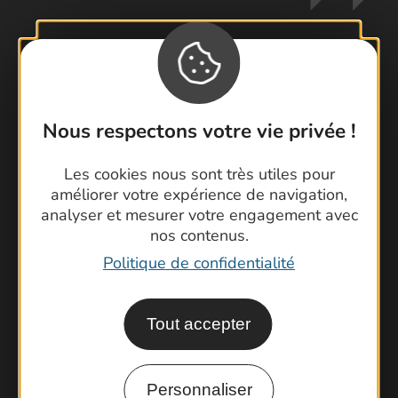
Contactez-nous !
Foire aux questions
Nous respectons votre vie privée !
Brochures
Cartoguides et Topoguides
Les cookies nous sont très utiles pour
améliorer votre expérience de navigation,
Latitude Gard
analyser et mesurer votre engagement avec
nos contenus.
Politique de confidentialité
Tout accepter
Personnaliser