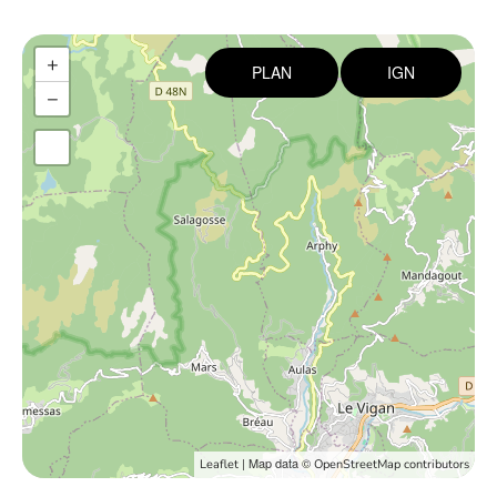
+
PLAN
IGN
−
| Map data ©
Leaflet
OpenStreetMap contributors