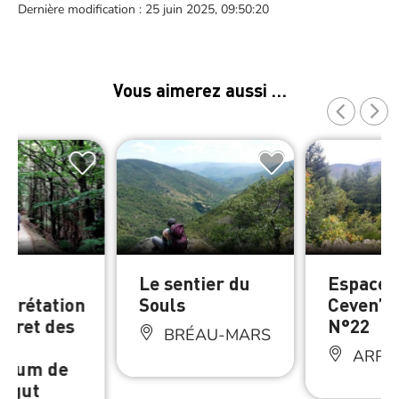
Dernière modification : 25 juin 2025, 09:50:20
Vous aimerez aussi …
er
Le sentier du
Espace
erprétation
Souls
Ceven’Tr
Foret des
N°22
BRÉAU-MARS
ARPH
etum de
agut