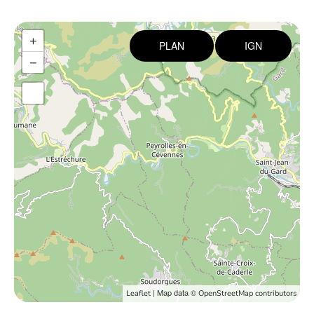
+
PLAN
IGN
−
| Map data ©
Leaflet
OpenStreetMap contributors