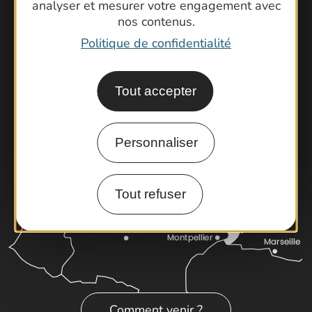
analyser et mesurer votre engagement avec
Foire aux questions
nos contenus.
Brochures
Politique de confidentialité
Cartoguides et Topoguides
Latitude Gard
Tout accepter
Personnaliser
Tout refuser
Comment venir ?