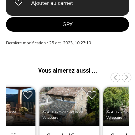
Ajouter au carnet
GPX
Dernière modification : 25 oct. 2023, 10:27:10
Vous aimerez aussi …
Sentier de
À 0.8 km de Sentier de
À 0.7 km de Se
Valescure
Valescure