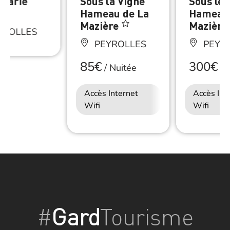
yrarié
Sous la Vigne
Sous les
Hameau de La
Hameau 
Mazière
Mazière
YROLLES
PEYROLLES
PEYR
85€
300€
/
Nuitée
/
N
Accès Internet
Accès Int
Wifi
Wifi
#
Gard
Tourisme