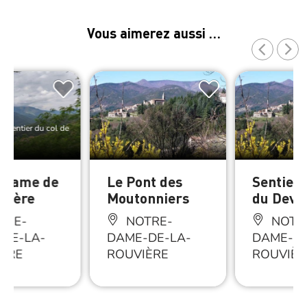
Vous aimerez aussi …
e Sentier du col de
 Dame de
Le Pont des
Sentier 
uvière
Moutonniers
du Devi
TRE-
NOTRE-
NOTR
DE-LA-
DAME-DE-LA-
DAME-DE
ÈRE
ROUVIÈRE
ROUVIÈR