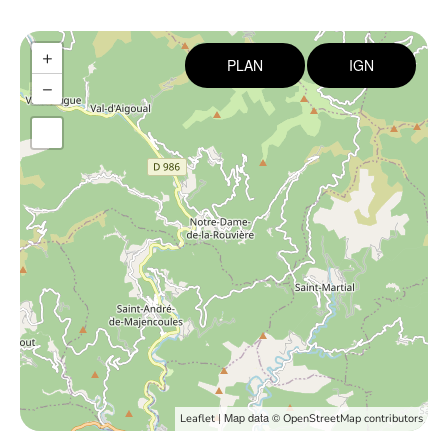
+
PLAN
IGN
−
| Map data ©
Leaflet
OpenStreetMap contributors