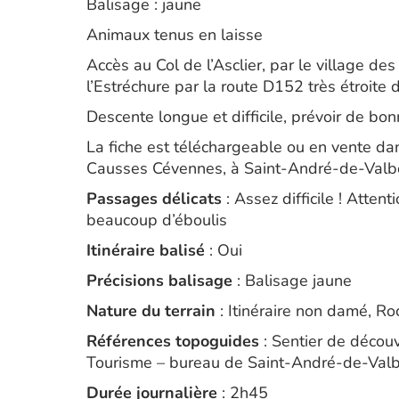
Balisage : jaune
Animaux tenus en laisse
Accès au Col de l’Asclier, par le village de
l’Estréchure par la route D152 très étroite d
Descente longue et difficile, prévoir de bo
La fiche est téléchargeable ou en vente da
Causses Cévennes, à Saint-André-de-Valb
Passages délicats
: Assez difficile ! Atten
beaucoup d’éboulis
Itinéraire balisé
: Oui
Précisions balisage
: Balisage jaune
Nature du terrain
: Itinéraire non damé, Roc
Références topoguides
: Sentier de découv
Tourisme – bureau de Saint-André-de-Val
Durée journalière
: 2h45