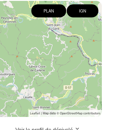
PLAN
IGN
| Map data ©
Leaflet
OpenStreetMap contributors
Voir le profil de dénivelé