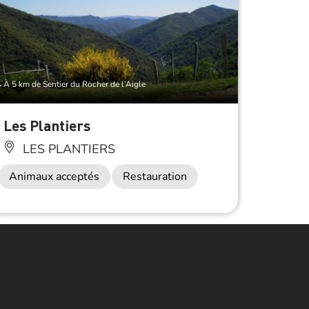
À 5 km de Sentier du Rocher de l’Aigle
À 5 km de 
Les Plantiers
Le re
LES PLANTIERS
LES
Animaux acceptés
Restauration