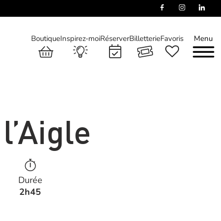
Boutique
Inspirez-moi
Réserver
Billetterie
Favoris
Menu
l’Aigle
Durée
2h45