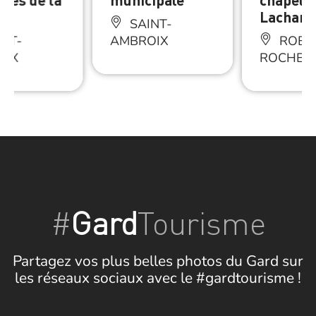
Lacham
SAINT-
NT-
AMBROIX
ROBIA
OIX
ROCHES
#
Gard
Tourisme
Partagez vos plus belles photos du Gard sur
les réseaux sociaux avec le #gardtourisme !