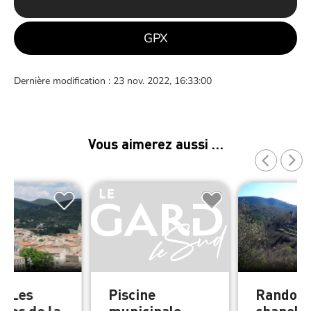
GPX
Dernière modification : 23 nov. 2022, 16:33:00
Vous aimerez aussi …
e Les
Piscine
Randonn
res de la
municipale
chapelle