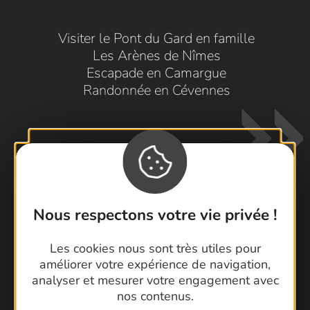
Visiter le Pont du Gard en famille
Les Arènes de Nîmes
Escapade en Camargue
Randonnée en Cévennes
Nous respectons votre vie privée !
Contactez-nous !
Les cookies nous sont très utiles pour
Foire aux questions
améliorer votre expérience de navigation,
Brochures
analyser et mesurer votre engagement avec
Cartoguides et Topoguides
nos contenus.