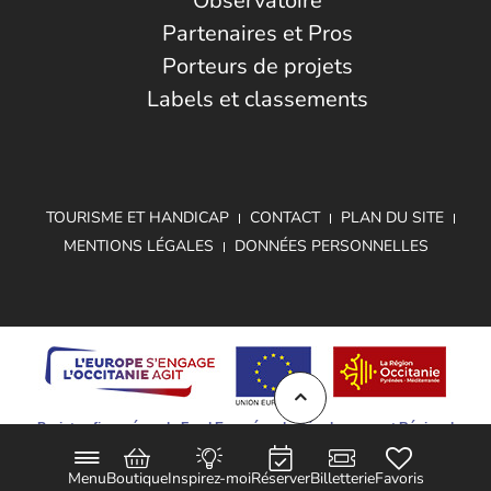
Observatoire
Partenaires et Pros
Porteurs de projets
Labels et classements
TOURISME ET HANDICAP
CONTACT
PLAN DU SITE
MENTIONS LÉGALES
DONNÉES PERSONNELLES
Projet cofinancé par le Fond Européen de Développement Régional
Menu
Boutique
Inspirez-moi
Réserver
Billetterie
Favoris